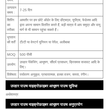
समय:
उत्पादन
7-25 दिन
समय :
शिपिंग
आमतौर पर हम छोटे ऑर्डर के लिए डीएचएल, यूपीएस, फेडेक्स आदि
का
द्वारा अपना सामान वितरित करते हैं, बड़ी मात्रा में आप समुद्र और वायु
तरीका:
मार्ग से भी सामान पहुंचा सकते हैं।
भुगतान
की शर्तें
टी/टी या वेस्टर्न यूनियन या पेपैल, अलीबाबा
:
MOQ:
500 पीसी
उपहार पैकेजिंग, आभूषण, सौंदर्य प्रसाधन, क्रिसमस सजावट आदि के
उपयोग:
लिए।
विशेषता:
पर्यावरण अनुकूल, प्रचारात्मक, हल्का वजन, सस्ता, रंगीन।
उपहार पाउच माइक्रोफ़ाइबर आभूषण पाउच सुविधा
अर्थशास्त्र
उपहार पाउच माइक्रोफ़ाइबर आभूषण पाउच अनुप्रयोग