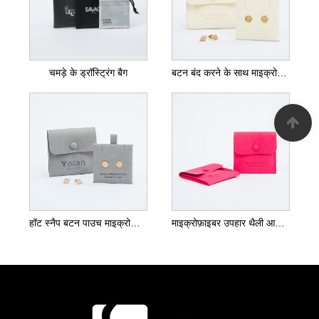
चमड़े के ड्रॉस्ट्रिंग बैग
बटन बंद करने के साथ माइक्रोफाइबर ज्वेलरी पाउच
हॉट स्नैप बटन पाउच माइक्रोफाइबर पाउच
माइक्रोफ़ाइबर उपहार थैली आभूषण थैली