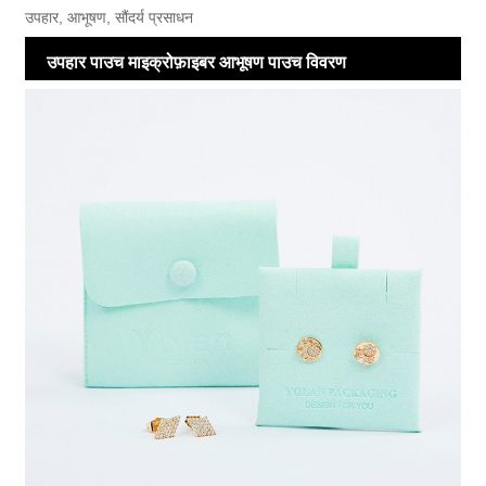
उपहार, आभूषण, सौंदर्य प्रसाधन
उपहार पाउच माइक्रोफ़ाइबर आभूषण पाउच विवरण