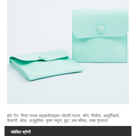
हॉट टैग: गिफ्ट पाउच माइक्रोफाइबर ज्वेलरी पाउच, चीन, निर्माता, आपूर्तिकर्ता,
फैक्टरी, थोक, अनुकूलित, मुफ्त नमूना, छूट, कम कीमत, उच्च गुणवत्ता
संबंधित श्रेणी