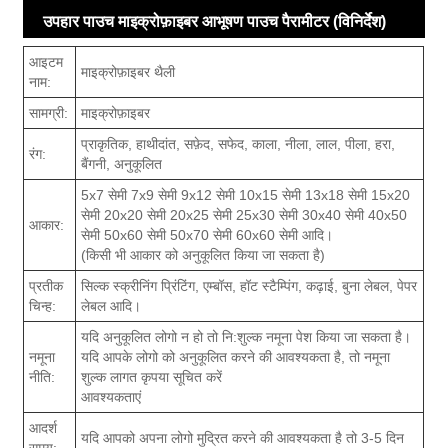
उपहार पाउच माइक्रोफ़ाइबर आभूषण पाउच पैरामीटर (विनिर्देश)
आइटम
माइक्रोफ़ाइबर थैली
नाम:
सामग्री:
माइक्रोफ़ाइबर
प्राकृतिक, हाथीदांत, सफ़ेद, सफेद, काला, नीला, लाल, पीला, हरा,
रंग:
बैंगनी, अनुकूलित
5x7 सेमी 7x9 सेमी 9x12 सेमी 10x15 सेमी 13x18 सेमी 15x20
सेमी 20x20 सेमी 20x25 सेमी 25x30 सेमी 30x40 सेमी 40x50
आकार:
सेमी 50x60 सेमी 50x70 सेमी 60x60 सेमी आदि।
(किसी भी आकार को अनुकूलित किया जा सकता है)
प्रतीक
सिल्क स्क्रीनिंग प्रिंटिंग, एम्बॉस, हॉट स्टैम्पिंग, कढ़ाई, बुना लेबल, पेपर
चिन्ह:
लेबल आदि।
यदि अनुकूलित लोगो न हो तो नि:शुल्क नमूना पेश किया जा सकता है।
नमूना
यदि आपके लोगो को अनुकूलित करने की आवश्यकता है, तो नमूना
नीति:
शुल्क लागत कृपया सूचित करें
आवश्यकताएं
आदर्श
यदि आपको अपना लोगो मुद्रित करने की आवश्यकता है तो 3-5 दिन